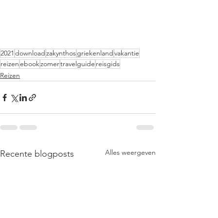
2021
download
zakynthos
griekenland
vakantie
reizen
ebook
zomer
travelguide
reisgids
Reizen
Alles weergeven
Recente blogposts