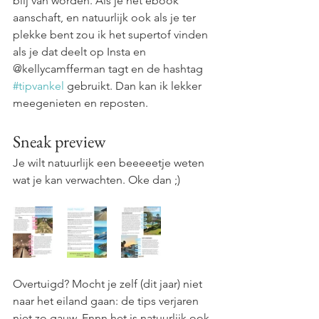
blij van worden. Als je het ebook 
aanschaft, en natuurlijk ook als je ter 
plekke bent zou ik het supertof vinden 
als je dat deelt op Insta en 
@kellycamfferman tagt en de hashtag 
#tipvankel
 gebruikt. Dan kan ik lekker 
meegenieten en reposten. 
Sneak preview
Je wilt natuurlijk een beeeeetje weten 
wat je kan verwachten. Oke dan ;)
Overtuigd? Mocht je zelf (dit jaar) niet 
naar het eiland gaan: de tips verjaren 
niet zo gauw. Ennn het is natuurlijk ook 