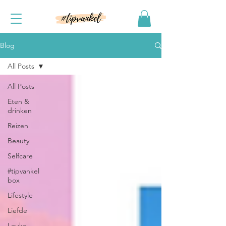
Blog
All Posts
All Posts
Eten &
drinken
Reizen
Beauty
Selfcare
#tipvankel
box
Lifestyle
Liefde
Leuke