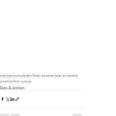
wijn
wijncursus
sden1
wijn proeven
wijn proeverij
zoom
online cursus
Eten & drinken