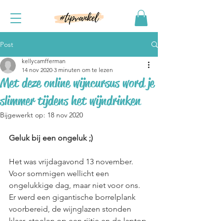
Post
kellycamfferman
14 nov 2020
3 minuten om te lezen
Met deze online wijncursus word je
slimmer tijdens het wijndrinken
Bijgewerkt op:
18 nov 2020
Geluk bij een ongeluk ;)
Het was vrijdagavond 13 november. 
Voor sommigen wellicht een 
ongelukkige dag, maar niet voor ons. 
Er werd een gigantische borrelplank 
voorbereid, de wijnglazen stonden 
klaar, stoelen op een rijtje en de laptop 