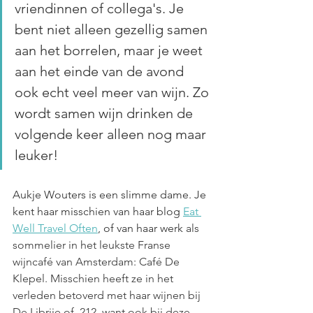
vriendinnen of collega's. Je 
bent niet alleen gezellig samen 
aan het borrelen, maar je weet 
aan het einde van de avond 
ook echt veel meer van wijn. Zo 
wordt samen wijn drinken de 
volgende keer alleen nog maar 
leuker!
Aukje Wouters is een slimme dame. Je 
kent haar misschien van haar blog 
Eat 
Well Travel Often
, of van haar werk 
als 
sommelier in het leukste Franse 
wijncafé van Amsterdam: Café De 
Klepel. Misschien heeft ze in het 
verleden betoverd met haar wijnen bij 
De Librije of  212, want ook bij deze 