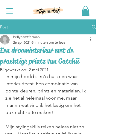
Post
kellycamfferman
26 apr 2021
3 minuten om te lezen
Een droominterieur met de
prachtige prints van Catchii
Bijgewerkt op:
2 mei 2021
In mijn hoofd is m’n huis een waar 
interieurfeest. Een combinatie van 
bonte kleuren, prints en materialen. Ik 
zie het al helemaal voor me, maar 
mannn wat vind ik het lastig om het 
ook echt zo te maken! 
Mijn stylingskills reiken helaas niet zo 
ver… Maar i’m working on it! Ik volg 