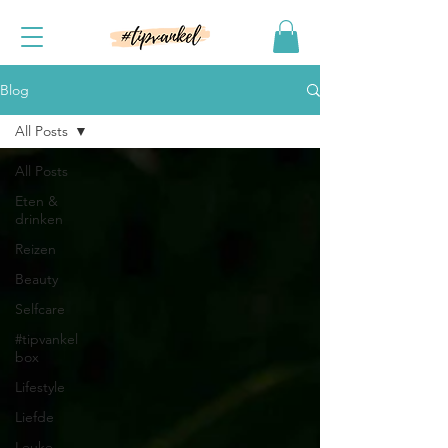
Blog
All Posts
All Posts
Eten &
drinken
Reizen
Beauty
Selfcare
#tipvankel
box
Lifestyle
Liefde
Leuke