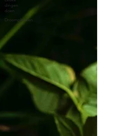
dingen
doen
Droomplekken