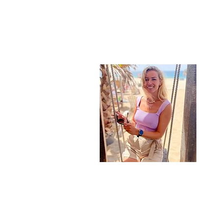
Ove
Hi! 
kan 
worl
lekk
hele
spee
gebo
Al m
beau
#tip