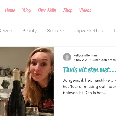
Home
Blog
Over Kelly
Shop
Videos
Reizen
Beauty
Selfcare
#tipvankel box
L
mplekken
kellycamfferman
8 nov 2020
3 minuten om te
Thuis uit eten met..
Jongens, ik heb harstikke di
het 'fear of missing out' noem
beleven is? Dan is het...