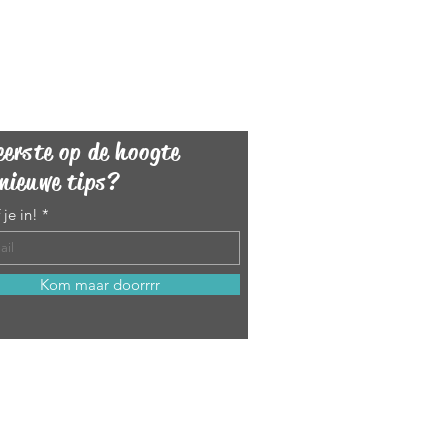
eerste op de hoogte
nieuwe tips?
 je in!
Kom maar doorrrr