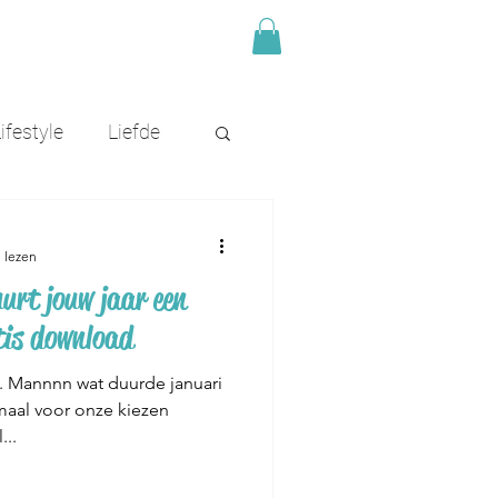
ifestyle
Liefde
 lezen
urt jouw jaar een
tis download
ri. Mannnn wat duurde januari
maal voor onze kiezen
...