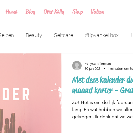
Home
Blog
Over Kelly
Shop
Videos
Reizen
Beauty
Selfcare
#tipvankel box
L
mplekken
kellycamfferman
30 jan 2021
1 minuten om te
Met deze kalender du
maand korter - Gra
Zo! Het is ein-de-lijk februa
lang. En wat hebben we alle
gekregen. Ik denk dat we wel