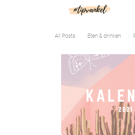
All Posts
Eten & drinken
Leuke dingen doen
Droo