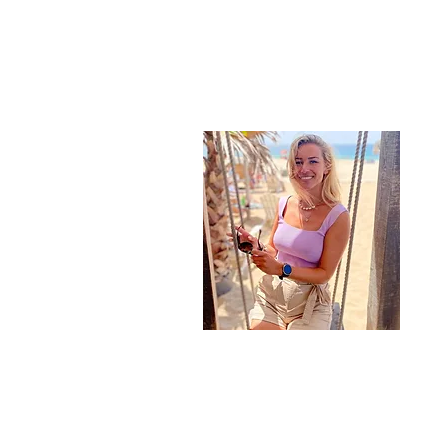
Ove
Hi! 
kan 
worl
lekk
hele
spee
gebo
Al m
beau
#tip