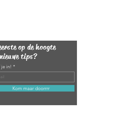
eerste op de hoogte
nieuwe tips?
 je in!
Kom maar doorrrr