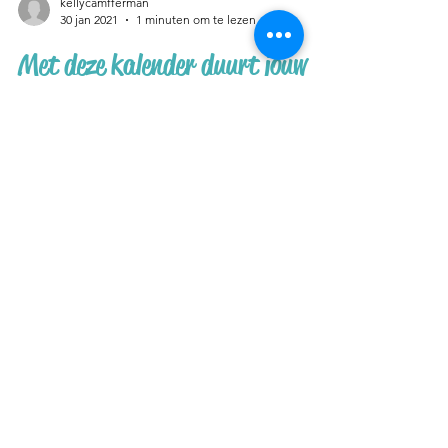
kellycamfferman
30 jan 2021
1 minuten om te lezen
Met deze kalender duurt jouw
jaar een maand korter - Gratis
download
Zo! Het is ein-de-lijk februari. Mannnn wat
duurde januari lang. En wat hebben we
allemaal voor onze kiezen gekregen. Ik denk
dat we wel...
YouTube
Instagram