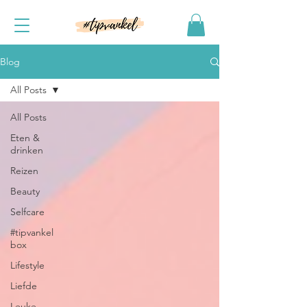
Blog
All Posts
All Posts
Eten &
drinken
Reizen
Beauty
Selfcare
#tipvankel
box
Lifestyle
Liefde
Leuke